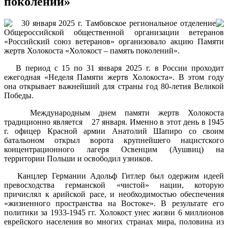
поколений»
30 января 2025 г. Тамбовское региональное отделение
Общероссийской общественной организации ветеранов
«Российский союз ветеранов» организовало акцию Памяти
жертв Холокоста «Холокост – память поколений».
В период с 15 по 31 января 2025 г. в России проходит
ежегодная «Неделя Памяти жертв Холокоста». В этом году
она открывает важнейший для страны год 80-летия Великой
Победы.
Международным днем памяти жертв Холокоста
традиционно является 27 января. Именно в этот день в 1945
г. офицер Красной армии Анатолий Шапиро со своим
батальоном открыл ворота крупнейшего нацистского
концентрационного лагеря Освенцим (Аушвиц) на
территории Польши и освободил узников.
Канцлер Германии Адольф Гитлер был одержим идеей
превосходства германской «чистой» нации, которую
причислял к арийской расе, и необходимостью обеспечения
«жизненного пространства на Востоке». В результате его
политики за 1933-1945 гг. Холокост унес жизни 6 миллионов
еврейского населения во многих странах мира, половина из