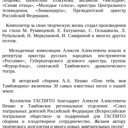
Лещенко, Валентина Толкунова, ансамбли «Мелодия»,
«Синяя птица», «Молодые голоса», оркестры Центрального
телевидения, «Ленконцерта», Президентский оркестр
Российской Федерации.
Композитор за свою творческую жизнь создал произведения
на стихи М. Румянцевой, Е. Евтушенко, С. Осиашвили, Л.
Рубальской, Н. Меркушовой, И. Самариной и многих других
поэтов.
Мелодичные композиции Алексея Алексеевича вошли в
репертуар оркестра русских народных инструментов
«Россияне», Губернаторского духового оркестра, группы
«Фурор-бэнд», спектаклей Тамбовского драматического
театра.
В авторский сборник А.А. Нешко «Пою тебя, моя
Тамбовщина» включены 30 самых известных песен о нашей
земле.
Коллектив ГАСПИТО благодарит Алексея Алексеевича
Нешко и Тамбовское региональное отделение «Союз
театральных деятелей Российской Федерации (Всероссийское
театральное общество)» за подаренный для ГАСПИТО
сборник и плодотворное сотрудничество. Желаем автору
творческого долголетия и много новых замечательных песен!