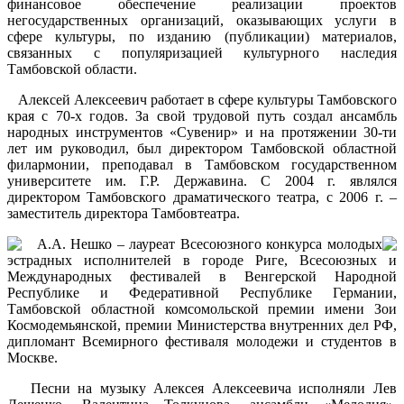
финансовое обеспечение реализации проектов
негосударственных организаций, оказывающих услуги в
сфере культуры, по изданию (публикации) материалов,
связанных с популяризацией культурного наследия
Тамбовской области.
Алексей Алексеевич работает в сфере культуры Тамбовского
края с 70-х годов. За свой трудовой путь создал ансамбль
народных инструментов «Сувенир» и на протяжении 30-ти
лет им руководил, был директором Тамбовской областной
филармонии, преподавал в Тамбовском государственном
университете им. Г.Р. Державина. С 2004 г. являлся
директором Тамбовского драматического театра, с 2006 г. –
заместитель директора Тамбовтеатра.
А.А. Нешко – лауреат Всесоюзного конкурса молодых
эстрадных исполнителей в городе Риге, Всесоюзных и
Международных фестивалей в Венгерской Народной
Республике и Федеративной Республике Германии,
Тамбовской областной комсомольской премии имени Зои
Космодемьянской, премии Министерства внутренних дел РФ,
дипломант Всемирного фестиваля молодежи и студентов в
Москве.
Песни на музыку Алексея Алексеевича исполняли Лев