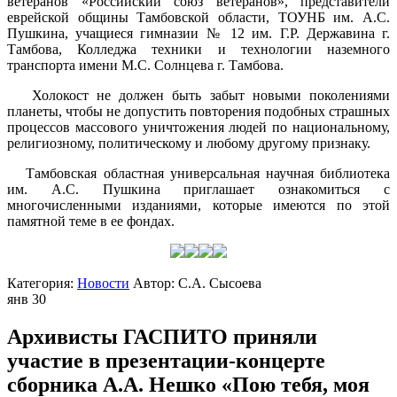
ветеранов «Российский союз ветеранов», представители
еврейской общины Тамбовской области, ТОУНБ им. А.С.
Пушкина, учащиеся гимназии № 12 им. Г.Р. Державина г.
Тамбова, Колледжа техники и технологии наземного
транспорта имени М.С. Солнцева г. Тамбова.
Холокост не должен быть забыт новыми поколениями
планеты, чтобы не допустить повторения подобных страшных
процессов массового уничтожения людей по национальному,
религиозному, политическому и любому другому признаку.
Тамбовская областная универсальная научная библиотека
им. А.С. Пушкина приглашает ознакомиться с
многочисленными изданиями, которые имеются по этой
памятной теме в ее фондах.
Категория:
Новости
Автор:
С.А. Сысоева
янв
30
Архивисты ГАСПИТО приняли
участие в презентации-концерте
сборника А.А. Нешко «Пою тебя, моя