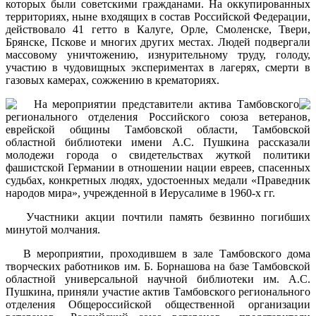
которых были советскими гражданами. На оккупированных
территориях, ныне входящих в состав Российской Федерации,
действовало 41 гетто в Калуге, Орле, Смоленске, Твери,
Брянске, Пскове и многих других местах. Людей подвергали
массовому уничтожению, изнурительному труду, голоду,
участию в чудовищных экспериментах в лагерях, смерти в
газовых камерах, сожжению в крематориях.
На мероприятии представители актива Тамбовского
регионального отделения Российского союза ветеранов,
еврейской общины Тамбовской области, Тамбовской
областной библиотеки имени А.С. Пушкина рассказали
молодежи города о свидетельствах жуткой политики
фашистской Германии в отношении нации евреев, спасенных
судьбах, конкретных людях, удостоенных медали «Праведник
народов мира», учрежденной в Иерусалиме в 1960-х гг.
Участники акции почтили память безвинно погибших
минутой молчания.
В мероприятии, проходившем в зале Тамбовского дома
творческих работников им. Б. Борнашова на базе Тамбовской
областной универсальной научной библиотеки им. А.С.
Пушкина, приняли участие актив Тамбовского регионального
отделения Общероссийской общественной организации