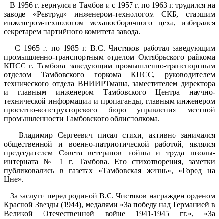
В 1956 г. вернулся в Тамбов и с 1957 г. по 1963 г. трудился на
заводе «Ревтруд» инженером-технологом СКБ, старшим
инженером-технологом механосборочного цеха, избирался
секретарем партийного комитета завода.
С 1965 г. по 1985 г. В.С. Чистяков работал заведующим
промышленно-транспортным отделом Октябрьского райкома
КПСС г. Тамбова, заведующим промышленно-транспортным
отделом Тамбовского горкома КПСС, руководителем
технического отдела ВНИИРТмаша, заместителем директора
и главным инженером Тамбовского Центра научно-
технической информации и пропаганды, главным инженером
проектно-конструкторского бюро управления местной
промышленности Тамбовского облисполкома.
Владимир Сергеевич писал стихи, активно занимался
общественной и военно-патриотической работой, являлся
председателем Совета ветеранов войны и труда школы-
интерната № 1 г. Тамбова. Его стихотворения, заметки
публиковались в газетах «Тамбовская жизнь», «Город на
Цне».
За заслуги перед родиной В.С. Чистяков награжден орденом
Красной Звезды (1944), медалями «За победу над Германией в
Великой Отечественной войне 1941-1945 гг.», «За