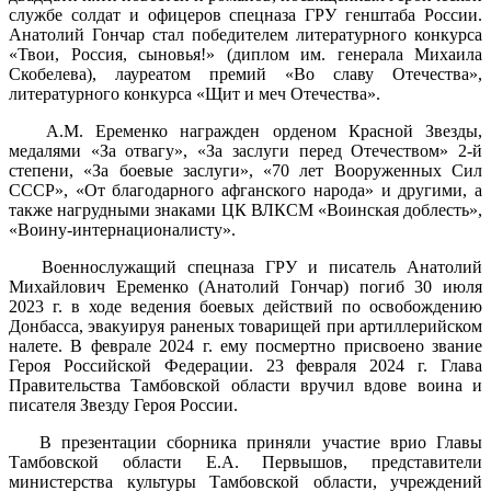
службе солдат и офицеров спецназа ГРУ генштаба России.
Анатолий Гончар стал победителем литературного конкурса
«Твои, Россия, сыновья!» (диплом им. генерала Михаила
Скобелева), лауреатом премий «Во славу Отечества»,
литературного конкурса «Щит и меч Отечества».
А.М. Еременко награжден орденом Красной Звезды,
медалями «За отвагу», «За заслуги перед Отечеством» 2-й
степени, «За боевые заслуги», «70 лет Вооруженных Сил
СССР», «От благодарного афганского народа» и другими, а
также нагрудными знаками ЦК ВЛКСМ «Воинская доблесть»,
«Воину-интернационалисту».
Военнослужащий спецназа ГРУ и писатель Анатолий
Михайлович Еременко (Анатолий Гончар) погиб 30 июля
2023 г. в ходе ведения боевых действий по освобождению
Донбасса, эвакуируя раненых товарищей при артиллерийском
налете. В феврале 2024 г. ему посмертно присвоено звание
Героя Российской Федерации. 23 февраля 2024 г. Глава
Правительства Тамбовской области вручил вдове воина и
писателя Звезду Героя России.
В презентации сборника приняли участие врио Главы
Тамбовской области Е.А. Первышов, представители
министерства культуры Тамбовской области, учреждений