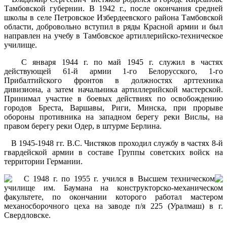
Тамбовской губернии. В 1942 г., после окончания средней
школы в селе Петровское Избердеевского района Тамбовской
области, добровольно вступил в ряды Красной армии и был
направлен на учебу в Тамбовское артиллерийско-техническое
училище.
С января 1944 г. по май 1945 г. служил в частях
действующей 61-й армии 1-го Белорусского, 1-го
Прибалтийского фронтов в должностях арттехника
дивизиона, а затем начальника артиллерийской мастерской.
Принимал участие в боевых действиях по освобождению
городов Бреста, Варшавы, Риги, Минска, при прорыве
обороны противника на западном берегу реки Вислы, на
правом берегу реки Одер, в штурме Берлина.
В 1945-1948 гг. В.С. Чистяков проходил службу в частях 8-й
гвардейской армии в составе Группы советских войск на
территории Германии.
С 1948 г. по 1955 г. учился в Высшем техническом
училище им. Баумана на конструкторско-механическом
факультете, по окончании которого работал мастером
механосборочного цеха на заводе п/я 225 (Уралмаш) в г.
Свердловске.