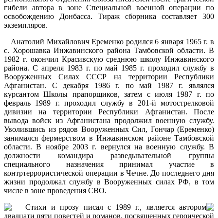
гибели автора в зоне Специальной военной операции по
освобождению Донбасса. Тираж сборника составляет 300
экземпляров.
Анатолий Михайлович Еременко родился 6 января 1965 г. в
с. Хорошавка Инжавинского района Тамбовской области. В
1982 г. окончил Красивскую среднюю школу Инжавинского
района. С апреля 1983 г. по май 1985 г. проходил службу в
Вооруженных Силах СССР на территории Республики
Афганистан. С декабря 1986 г. по май 1987 г. являлся
курсантом Школы прапорщиков, затем с июля 1987 г. по
февраль 1989 г. проходил службу в 201-й мотострелковой
дивизии на территории Республики Афганистан. После
вывода войск из Афганистана продолжил военную службу.
Уволившись из рядов Вооруженных Сил, Гончар (Еременко)
занимался фермерством в Инжавинском районе Тамбовской
области. В ноябре 2003 г. вернулся на военную службу. В
должности командира разведывательной группы
специального назначения принимал участие в
контртеррористической операции в Чечне. До последнего дня
жизни продолжал службу в Вооруженных силах РФ, в том
числе в зоне проведения СВО.
Стихи и прозу писал с 1989 г., является автором
двадцати пяти повестей и романов, посвященных героической