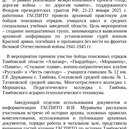
дорогам войны – по дорогам памяти», поддержанного
Фондом президентских грантов РФ, 21-23 января 2025 г.
работники ГАСПИТО провели архивный практикум для
бойцов поисковых отрядов, учащихся школ и средних
специальных учебных заведений области. Цель мероприятия
– создание инициативных групп, занимающихся выявлением
архивной информации по установлению судеб воинов
Красной армии, погибших и пропавших без вести на фронтах
Великой Отечественной войны 1941-1945 гг.
В мероприятии приняли участие бойцы поисковых отрядов
Тамбовской области «Альтаир», «Гвардейцы», «Моршанец»,
«Память», «Стальное пламя», военно-патриотических клубов
«Русский» и «Честь смолоду» – учащиеся гимназии № 12 им.
Г.Р. Державина г. Тамбова, Сосновской средней школы № 1,
Татановской средней школы, Многоотраслевого колледжа г.
Моршанска, Педагогического колледжа г. Тамбова,
Тамбовского аграрно‑технологического техникума.
Заведующий отделом использования документов и
информатизации ГАСПИТО И.И. Муравьева рассказала
участникам встречи об истории архива, основных правилах
комплектования, использования и публикации архивных
документов, порядке работы в читальном зале, представила
внимания гостей издания ГАСПИТО по истории Тамбовской