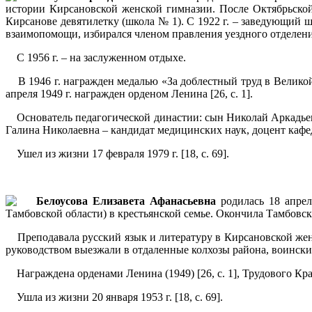
истории Кирсановской женской гимназии. После Октябрьской
Кирсанове девятилетку (школа № 1). С 1922 г. – заведующий ш
взаимопомощи, избирался членом правления уездного отделения
С 1956 г. – на заслуженном отдыхе.
В 1946 г. награжден медалью «За доблестный труд в Великой
апреля 1949 г. награжден орденом Ленина [26, с. 1].
Основатель педагогической династии: сын Николай Аркадьеви
Галина Николаевна – кандидат медицинских наук, доцент кафе
Ушел из жизни 17 февраля 1979 г. [18, с. 69].
Белоусова Елизавета Афанасьевна
родилась 18 апрел
Тамбовской области) в крестьянской семье. Окончила Тамбов
Преподавала русский язык и литературу в Кирсановской жен
руководством выезжали в отдаленные колхозы района, воинские ч
Награждена орденами Ленина (1949) [26, с. 1], Трудового Кра
Ушла из жизни 20 января 1953 г. [18, с. 69].