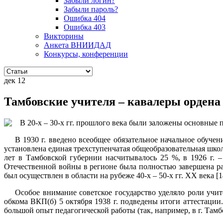
Забыли логин?
Забыли пароль?
Ошибка 404
Ошибка 403
Викторины
Анкета ВНИИДАД
Конкурсы, конференции
дек
12
Тамбовские учителя – кавалеры ордена 
В 20-х – 30-х гг. прошлого века были заложены основные 
В 1930 г. введено всеобщее обязательное начальное обучение
установлена единая трехступенчатая общеобразовательная школа: 
лет в Тамбовской губернии насчитывалось 25 %, в 1926 г. –
Отечественной войны в регионе была полностью завершена ра
был осуществлен в области на рубеже 40-х – 50-х гг. ХХ века [14,
Особое внимание советское государство уделяло роли учител
обкома ВКП(б) 5 октября 1938 г. подведены итоги аттестации
большой опыт педагогической работы (так, например, в г. Тамбов