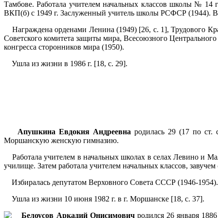
Тамбове. Работала учителем начальных классов школы № 14 г.
ВКП(б) с 1949 г. Заслуженный учитель школы РСФСР (1944). В 
Награждена орденами Ленина (1949) [26, с. 1], Трудового Кра
Советского комитета защиты мира, Всесоюзного Центрального
конгресса сторонников мира (1950).
Ушла из жизни в 1986 г. [18, с. 29].
Апушкина
Евдокия Андреевна
родилась 29 (17 по ст. 
Моршанскую женскую гимназию.
Работала учителем в начальных школах в селах Левино и Мал
училище. Затем работала учителем начальных классов, завучем с
Избиралась депутатом Верховного Совета СССР (1946-1954). На
Ушла из жизни 10 июня 1982 г. в г. Моршанске [18, с. 37].
Белоусов Аркадий Онисимович
родился 26 января 1886 