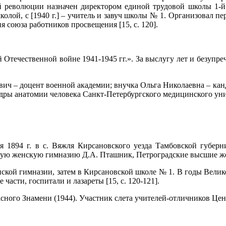
 революции назначен директором единой трудовой школы 1-й ст
колой, с [1940 г.] – учитель и завуч школы № 1. Организовал п
 союза работников просвещения [15, с. 120].
 Отечественной войне 1941-1945 гг.». За выслугу лет и безупр
ч – доцент военной академии; внучка Ольга Николаевна – канд
дры анатомии человека Санкт-Петербургского медицинского уни
я 1894 г. в с. Вяжля Кирсановского уезда Тамбовской губерн
скую женскую гимназию Д.А. Пташник, Петроградские высшие же
ской гимназии, затем в Кирсановской школе № 1. В годы Велик
асти, госпитали и лазареты [15, с. 120-121].
сного Знамени (1944). Участник слета учителей-отличников Цен