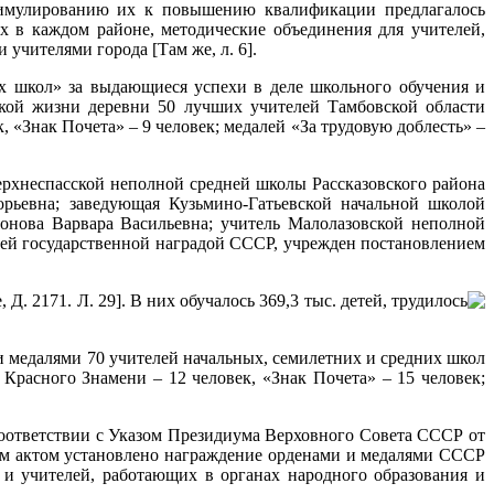
имулированию их к повышению квалификации предлагалось
х в каждом районе, методические объединения для учителей,
учителями города [Там же, л. 6].
 школ» за выдающиеся успехи в деле школьного обучения и
ской жизни деревни 50 лучших учителей Тамбовской области
 «Знак Почета» – 9 человек; медалей «За трудовую доблесть» –
ерхнеспасской неполной средней школы Рассказовского района
рьевна; заведующая Кузьмино-Гатьевской начальной школой
онова Варвара Васильевна; учитель Малолазовской неполной
шей государственной наградой СССР, учрежден постановлением
 2171. Л. 29]. В них обучалось 369,3 тыс. детей, трудилось
 медалями 70 учителей начальных, семилетних и средних школ
 Красного Знамени – 12 человек, «Знак Почета» – 15 человек;
оответствии с Указом Президиума Верховного Совета СССР от
ым актом установлено награждение орденами и медалями СССР
 и учителей, работающих в органах народного образования и