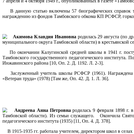
7 апреля и 4 октября 1949 г., опубликованных в газете «Тамб
В данную статью включены 57 биографических справок тамб
награждению из фондов Тамбовского обкома КП РСФСР, горком
Акимова
Клавдия Ивановна
родилась 29 августа (по д
муниципального округа Тамбовской области) в крестьянской семь
По окончании Калугинской средней школы в 1941 г. поступ
Тамбовского государственного педагогического института. П
Инжавинского района [10, Оп. 2. Д. 1192. Л. 2-3].
Заслуженный учитель школы РСФСР (1961). Награждена орде
«Ветеран труда» (1978) [Там же, Оп. 42. Д. 1. Л. 36].
Андреева
Анна Петровна
родилась 9 февраля 1898 г. 
Тамбовской области). Из семьи служащего. Окончила Свято
педагогического института (1935) [11, Оп. 4. Д. 378].
В 1915-1935 гг. работала учителем, директором школ в селах 