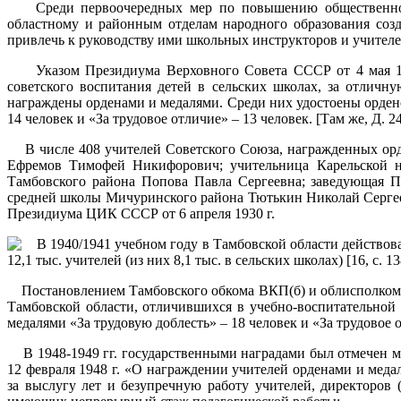
Среди первоочередных мер по повышению общественно-по
областному и районным отделам народного образования созд
привлечь к руководству ими школьных инструкторов и учителе
Указом Президиума Верховного Совета СССР от 4 мая 1939
советского воспитания детей в сельских школах, за отлич
награждены орденами и медалями. Среди них удостоены орденов
14 человек и «За трудовое отличие» – 13 человек. [Там же, Д. 24
В числе 408 учителей Советского Союза, награжденных орден
Ефремов Тимофей Никифорович; учительница Карельской на
Тамбовского района Попова Павла Сергеевна; заведующая П
средней школы Мичуринского района Тютькин Николай Сергеев
Президиума ЦИК СССР от 6 апреля 1930 г.
В 1940/1941 учебном году в Тамбовской области действовали
12,1 тыс. учителей (из них 8,1 тыс. в сельских школах) [16, с. 13
Постановлением Тамбовского обкома ВКП(б) и облисполкома о
Тамбовской области, отличившихся в учебно-воспитательной р
медалями «За трудовую доблесть» – 18 человек и «За трудовое отл
В 1948-1949 гг. государственными наградами был отмечен м
12 февраля 1948 г. «О награждении учителей орденами и ме
за выслугу лет и безупречную работу учителей, директоров