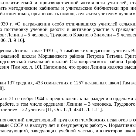
литической и производственной активности учителей, ст
ать методические кабинеты и учительские библиотеки при ни
й-отличников, организовать помощь сельским учителям лучшими 
 г. «О награждении особо отличившихся учителей сельских
ную постановку учебной работы и активное участие в граждан
: Ленина – 5 человек, Трудового Красного Знамени – 9 человек,
06. Л. 9-16].
ом Ленина в мае 1939 г., 5 тамбовских педагогов: учитель В
чальной школы Моршанского района Петрова Татьяна Григо
одгоренской начальной школой Староюрьевского района Триф
ич [Там же, л. 10]. Напомним, что орден Ленина являлся выс
 137 средних, 433 семилетних и 1257 начальных школ [Там же, Д.
8].
т 21 сентября 1944 г. представлены к награждению орденами и
аботе, в том числе орденами: Ленина – 3 человека, Трудового
ичие» – 22 учителя [11, Оп. 1. Д. 4341. Л. 1-11].
ноголетний плодотворный труд сотен тамбовских педагогов в с
далями СССР за выслугу лет и безупречную работу». Нормативн
 (заведующих), заведующих учебной частью, инспекторов школ