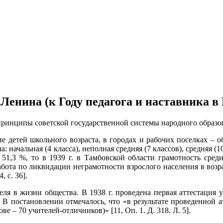
Ленина (к Году педагога и наставника в
принципы советской государственной системы народного образо
 детей школьного возраста, в городах и рабочих поселках – обя
начальная (4 класса), неполная средняя (7 классов), средняя (10
 51,3 %, то в 1939 г. в Тамбовской области грамотность сред
бота по ликвидации неграмотности взрослого населения в возра
 с. 36].
я в жизни общества. В 1938 г. проведена первая аттестация 
. В постановлении отмечалось, что «в результате проведенной
е – 70 учителей-отличников)» [11, Оп. 1. Д. 318. Л. 5].