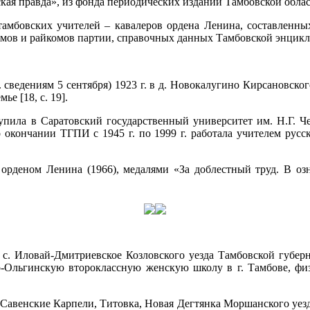
овская правда», из фонда периодических изданий Тамбовской об
овских учителей – кавалеров ордена Ленина, составленных 
ов и райкомов партии, справочных данных Тамбовской энцикло
р. сведениям 5 сентября) 1923 г. в д. Новокалугино Кирсановско
е [18, с. 19].
ила в Саратовский государственный университет им. Н.Г. Чер
о окончании ТГПИ с 1945 г. по 1999 г. работала учителем русс
ном Ленина (1966), медалями «За доблестный труд. В ознам
в с. Иловай-Дмитриевское Козловского уезда Тамбовской губер
-Ольгинскую второклассную женскую школу в г. Тамбове, физи
Савенские Карпели, Титовка, Новая Дегтянка Моршанского уезда (