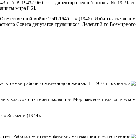
3 гг.). В 1943-1960 гг. – директор средней школы № 19. Член
защиты мира [12].
Отечественной войне 1941-1945 гг.» (1946). Избиралась членом
тного Совета депутатов трудящихся. Делегат 2‑го Всемирного
ске в семье рабочего-железнодорожника. В 1910 г. окончила
альных классов опытной школы при Моршанском педагогическом
го Знамени (1944).
рситет. Работал учителем физики, математики и естественной