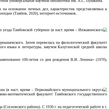
ластной универсальной научной библиотеки им. А.С. Пушкина.
на основании личных дел, характеристик представляемых к
педии (Тамбов, 2020), интернет-источников.
го уезда Тамбовской губернии (в наст. время – Инжавинского
нышевского. Затем перевелась на филологический факультет
кого языка и литературы, завучем Калугинской средней школы
енование 100-летия со дня рождения В.И. Ленина» (1970),
нии (в наст. время – Первомайского муниципального округа
ко-математический факультет Тамбовского государственного
Сосновского района). С 1930 г. на педагогической работе в г.