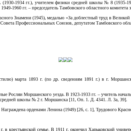
 (1930-1934 гг.), учителем физики средней школы № 8 (1935-194
1949-1960 гг. – председатель Тамбовского областного комитета 
сного Знамени (1945), медалью «За доблестный труд в Великой 
 Совета Профессиональных Союзов, депутатом Тамбовского облас
стилю) марта 1893 г. (по др. сведениям 1891 г.) в г. Моршан
ые Росляи Моршанского уезда. В 1923-1933 гг. – учитель нач
редней школы № 2 г. Моршанска [11, Оп. 1. Д. 4341. Л. 3а, 39].
граждена орденами Ленина (1949) [26, с. 1], Трудового Красно
г. в крестьянской семье. В 1911 г. окончил Харьковский униве