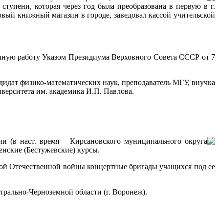
упени, которая через год была преобразована в первую в г.
ервый книжный магазин в городе, заведовал кассой учительской
ечную работу Указом Президиума Верховного Совета СССР от 7
идат физико-математических наук, преподаватель МГУ, внучка
верситета им. академика И.П. Павлова.
ии (в наст. время – Кирсановского муниципального округа
нские (Бестужевские) курсы.
ой Отечественной войны концертные бригады учащихся под ее
трально-Черноземной области (г. Воронеж).