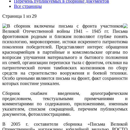
Перечень публикуемых в сборнике документов
Все страницы
Страница 1 из 29
В сборник включены письма с фронта участников
Великой Отечественной войны 1941 – 1945 гг. Письма
фронтовиков родным и близким позволяют глубже понять
психологию, мировоззрение, истоки искреннего патриотизма
поколения победителей. Представляют интерес обращения
красноармейцев в партийные и комсомольские органы по
вопросам улучшения материального и бытового положения
их семей, организации переписки тыла с фронтом, отклики на
патриотический почин тамбовских колхозников по сбору
средств на строительство вооружения и боевой техники.
Особо ценными являются письма на фронт, факт сохранности
которых поистине уникален.
Сборник снабжен введением, археографическим
предисловием, текстуальными примечаниями и
комментариями по содержанию, приложениями, именным
указателем, списком сокращений, перечнем публикуемых
документов, фотоиллюстрациями.
В 2005 г. составители сборника «Письма Великой
Отечественной» награждены юбилейной медалью РОСТО