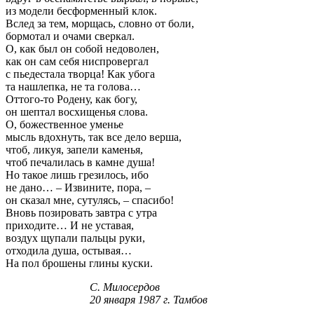
из модели бесформенный клок.
Вслед за тем, морщась, словно от боли,
бормотал и очами сверкал.
О, как был он собой недоволен,
как он сам себя ниспровергал
с пьедестала творца! Как убога
та нашлепка, не та голова…
Оттого-то Родену, как богу,
он шептал восхищенья слова.
О, божественное уменье
мысль вдохнуть, так все дело верша,
чтоб, ликуя, запели каменья,
чтоб печалилась в камне душа!
Но такое лишь грезилось, ибо
не дано… – Извините, пора, –
он сказал мне, сутулясь, – спасибо!
Вновь позировать завтра с утра
приходите… И не уставая,
воздух щупали пальцы руки,
отходила душа, остывая…
На пол брошены глины куски.
С. Милосердов
20 января 1987 г. Тамбов