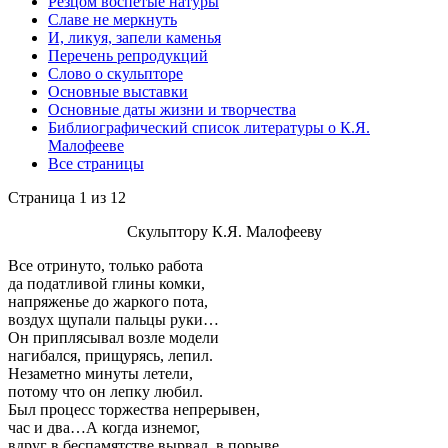
Резцом воспетые натуры
Славе не меркнуть
И, ликуя, запели каменья
Перечень репродукций
Слово о скульпторе
Основные выставки
Основные даты жизни и творчества
Библиографический список литературы о К.Я.
Малофееве
Все страницы
Страница 1 из 12
Скульптору К.Я. Малофееву
Все отринуто, только работа
да податливой глины комки,
напряженье до жаркого пота,
воздух щупали пальцы руки…
Он приплясывал возле модели
нагибался, прищурясь, лепил.
Незаметно минуты летели,
потому что он лепку любил.
Был процесс торжества непрерывен,
час и два…А когда изнемог,
вдруг в беспамятстве вырвал, в порыве,